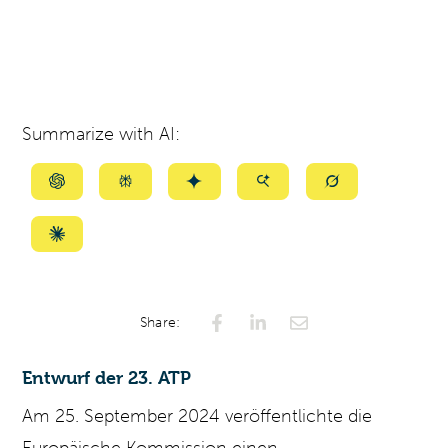
Summarize with AI:
Summarize
Summarize
Summarize
Summarize
Summarize
with
with
with
with
with
ChatGPT
Perplexity
Gemini
AI
Grok
Summarize
Mode
with
Claude
Share:
Entwurf der 23. ATP
Am 25. September 2024 veröffentlichte die