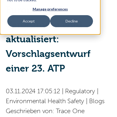
Europa - CLP-
Manage preferences
Access Your Solution
Accept
Decline
Verordnung wird
aktualisiert:
Sear
Search
Vorschlagsentwurf
(press
Contact Us
Deutsch
to
einer 23. ATP
select
a
page
language)
03.11.2024 17:05:12
|
Regulatory
|
Environmental Health Safety
|
Blogs
Geschrieben von:
Trace One