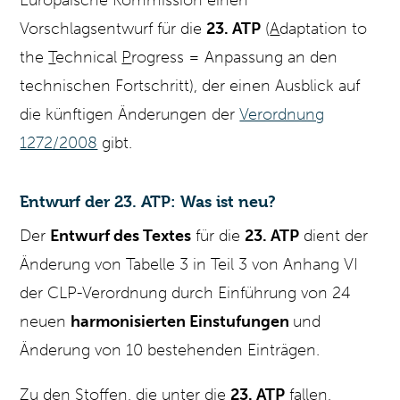
Europäische Kommission einen
Vorschlagsentwurf für die
23. ATP
(
A
daptation to
the
T
echnical
P
rogress = Anpassung an den
technischen Fortschritt), der einen Ausblick auf
die künftigen Änderungen der
Verordnung
1272/2008
gibt.
Entwurf der 23. ATP: Was ist neu?
Der
Entwurf des Textes
für die
23. ATP
dient der
Änderung von Tabelle 3 in Teil 3 von Anhang VI
der CLP-Verordnung durch Einführung von 24
neuen
harmonisierten Einstufungen
und
Änderung von 10 bestehenden Einträgen.
Zu den Stoffen, die unter die
23.
ATP
fallen,