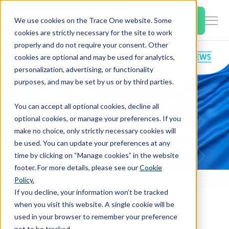
SKIP
TO
CONTENT
Book a Demo
We use cookies on the Trace One website. Some
Togg
cookies are strictly necessary for the site to work
Men
properly and do not require your consent. Other
cookies are optional and may be used for analytics,
Togg
Products & Features
personalization, advertising, or functionality
chil
purposes, and may be set by us or by third parties.
for
Togg
Industries
Prod
You can accept all optional cookies, decline all
chil
&
optional cookies, or manage your preferences. If you
for
Feat
make no choice, only strictly necessary cookies will
Togg
Resources
Indu
be used. You can update your preferences at any
chil
time by clicking on “Manage cookies” in the website
for
footer. For more details, please see our
Cookie
Togg
About Us
Reso
Policy.
chil
Startseite
EHS Blog EN
If you decline, your information won’t be tracked
Europa - CLP-Verordnung wird aktualisiert: Vorschlagsentwurf einer 23. ATP
for
when you visit this website. A single cookie will be
Contact Us
Abo
used in your browser to remember your preference
Us
not to be tracked.