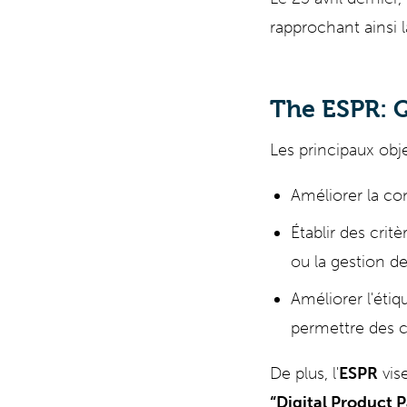
rapprochant ainsi l
The ESPR: 
Les principaux objec
Améliorer la co
Établir des crit
ou la gestion d
Améliorer l'étiq
permettre des ch
De plus, l'
ESPR
vis
“Digital Product 