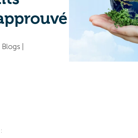
 approuvé
|
Blogs
|
: