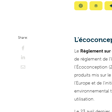
Summarize
Summar
with
with
ChatGPT
Perplexi
Share:
L’écoconcep
Le
Règlement sur 
de règlement de l
l’Écoconception (2
produits mis sur l
l'Europe et de l'ini
environnemental to
utilisation.
Le 23 avril dernie