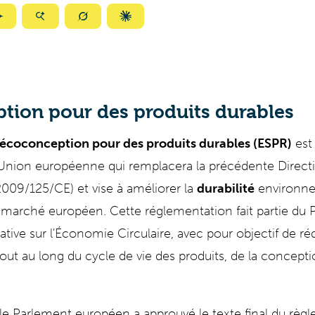
ize
Summarize
Summarize
Summarize
Summarize
with
with
with
with
ty
Gemini
AI
Grok
Claude
Mode
tion pour des produits durables
écoconception pour des produits durables (ESPR)
est
'Union européenne qui remplacera la précédente Directi
009/125/CE) et vise à améliorer la
durabilité
environne
e marché européen. Cette réglementation fait partie du 
tiative sur l'Économie Circulaire, avec pour objectif de ré
ut au long du cycle de vie des produits, de la conception
r, le Parlement européen a approuvé le texte final du rè