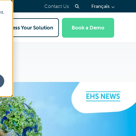
(press
Contact Us
Français
to
nt.
select
a
Access Your Solution
Book a Demo
page
language)