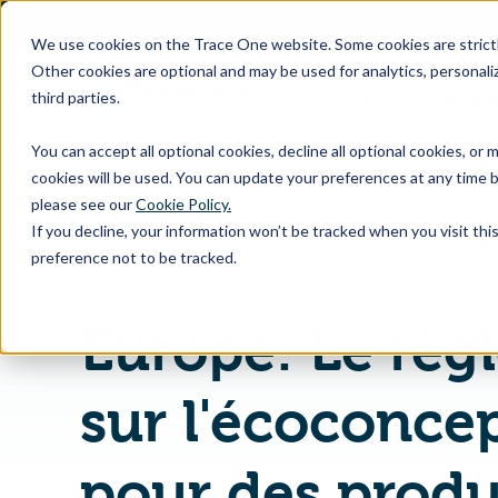
SKIP
TO
CONTENT
We use cookies on the Trace One website. Some cookies are strictly
Other cookies are optional and may be used for analytics, personaliz
third parties.
Products & Feature
You can accept all optional cookies, decline all optional cookies, or
cookies will be used. You can update your preferences at any time b
please see our
Cookie Policy.
If you decline, your information won’t be tracked when you visit th
Page d'accueil
EHS Blog
preference not to be tracked.
Europe: Le règ
sur l'écoconce
pour des produ