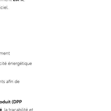
ciel.
ement
acité énergétique
nts afin de
oduit (DPP
é
, la traçabilité et