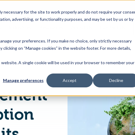
 necessary for the site to work properly and do not require your conse
ation, advertising, or functionality purposes, and may be set by us or by
s
Industries
Resources
About Us
Contact Us
Toggle
Toggle
Toggle
Toggle
children
children
children
children
 manage your preferences. If you make no choice, only strictly necessary
for
for
for
for
y clicking on “Manage cookies” in the website footer. For more details,
Products
Industries
Resources
About
&
Us
is website. A single cookie will be used in your browser to remember your
Europe: Le règlement sur l'écoconception pour des produits durables a été approuvé
Features
Manage preferences
Accept
Decline
lement
ption
its