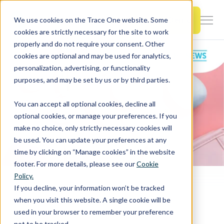
SKIP
TO
CONTENT
Book a Demo
We use cookies on the Trace One website. Some
Togg
cookies are strictly necessary for the site to work
Men
properly and do not require your consent. Other
cookies are optional and may be used for analytics,
Togg
Products & Features
personalization, advertising, or functionality
chil
purposes, and may be set by us or by third parties.
for
Togg
Industries
Prod
You can accept all optional cookies, decline all
chil
&
optional cookies, or manage your preferences. If you
for
Feat
make no choice, only strictly necessary cookies will
Togg
Resources
Indu
be used. You can update your preferences at any
chil
time by clicking on “Manage cookies” in the website
for
footer. For more details, please see our
Cookie
Togg
About Us
Reso
Policy.
chil
Pagina iniziale
EHS Blog EN
If you decline, your information won’t be tracked
Europa: Il Regolamento 1223/2009 sui cosmetici si aggiorna
for
when you visit this website. A single cookie will be
Contact Us
Abo
used in your browser to remember your preference
Us
not to be tracked.