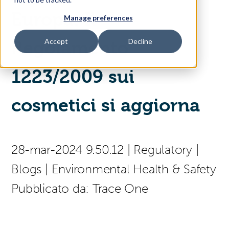
Europa: Il
Manage preferences
Access Your Solution
Accept
Decline
Regolamento
1223/2009 sui
Sear
Search
cosmetici si aggiorna
(press
Contact Us
Italiano
to
select
a
28-mar-2024 9.50.12
|
Regulatory
|
page
language)
Blogs
|
Environmental Health & Safety
Pubblicato da:
Trace One