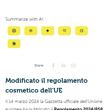
Summarize with AI:
Summarize
Summarize
Summarize
Summarize
Summarize
with
with
with
with
with
ChatGPT
Perplexity
Gemini
AI
Grok
Summarize
Mode
with
Claude
Share:
Modificato il regolamento
cosmetico dell'UE
Il 14 marzo 2024 la Gazzetta ufficiale dell'Unione
europea ha pubblicato il
Regolamento 2024/858