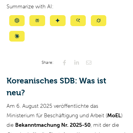
Summarize with AI:
Summarize
Summarize
Summarize
Summarize
Summarize
with
with
with
with
with
ChatGPT
Perplexity
Gemini
AI
Grok
Summarize
Mode
with
Claude
Share:
Koreanisches SDB: Was ist
neu?
Am 6. August 2025 veröffentlichte das
Ministerium für Beschäftigung und Arbeit (
MoEL
)
die
Bekanntmachung Nr. 2025-50
, mit der die