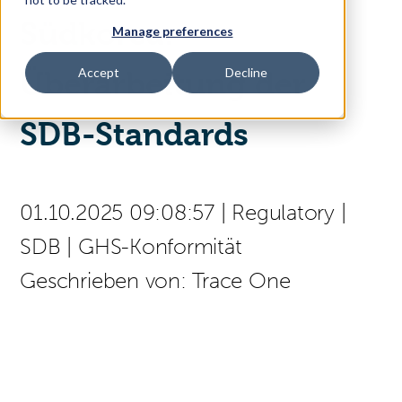
Südkorea:
Manage preferences
Access Your Solution
Accept
Decline
Überarbeitung der
SDB-Standards
Sear
Search
(press
Contact Us
Deutsch
01.10.2025 09:08:57
|
Regulatory
|
to
select
SDB
|
GHS-Konformität
a
page
Geschrieben von:
Trace One
language)