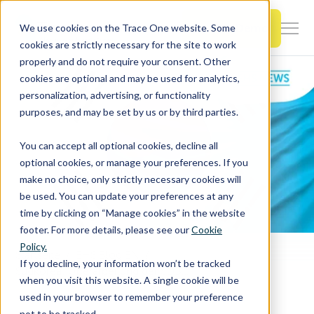
SKIP
TO
CONTENT
Book a Demo
We use cookies on the Trace One website. Some
Togg
cookies are strictly necessary for the site to work
Men
properly and do not require your consent. Other
cookies are optional and may be used for analytics,
Togg
Products & Features
personalization, advertising, or functionality
chil
purposes, and may be set by us or by third parties.
for
Togg
Industries
Prod
You can accept all optional cookies, decline all
chil
&
optional cookies, or manage your preferences. If you
for
Feat
make no choice, only strictly necessary cookies will
Togg
Resources
Indu
be used. You can update your preferences at any
chil
time by clicking on “Manage cookies” in the website
for
footer. For more details, please see our
Cookie
Togg
About Us
Reso
Policy.
chil
Startseite
EHS Blog EN
If you decline, your information won’t be tracked
Südkorea: Überarbeitung der SDB-Standards
for
when you visit this website. A single cookie will be
Contact Us
Abo
used in your browser to remember your preference
Us
not to be tracked.