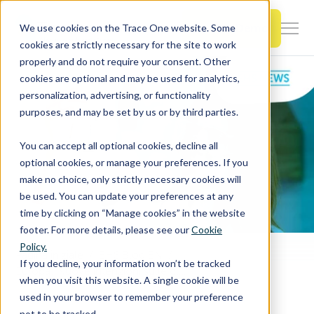
SKIP
TO
CONTENT
Book a Demo
We use cookies on the Trace One website. Some
Togg
cookies are strictly necessary for the site to work
Men
properly and do not require your consent. Other
cookies are optional and may be used for analytics,
Togg
Products & Features
personalization, advertising, or functionality
chil
purposes, and may be set by us or by third parties.
for
Togg
Industries
Prod
You can accept all optional cookies, decline all
chil
&
optional cookies, or manage your preferences. If you
for
Feat
make no choice, only strictly necessary cookies will
Togg
Resources
Indu
be used. You can update your preferences at any
chil
time by clicking on “Manage cookies” in the website
for
footer. For more details, please see our
Cookie
Togg
About Us
Reso
Policy.
chil
Pagina iniziale
EHS Blog EN
If you decline, your information won’t be tracked
Europa: Nuove intenzioni sulle classificazioni armonizzate del CLP
for
when you visit this website. A single cookie will be
Contact Us
Abo
used in your browser to remember your preference
Us
not to be tracked.