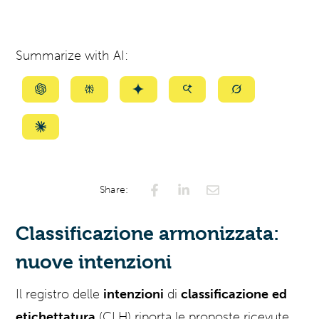
Summarize with AI:
Summarize
Summarize
Summarize
Summarize
Summarize
with
with
with
with
with
ChatGPT
Perplexity
Gemini
AI
Grok
Summarize
Mode
with
Claude
Share:
Classificazione armonizzata:
nuove intenzioni
Il registro delle
intenzioni
di
classificazione
ed
etichettatura
(CLH) riporta le proposte ricevute