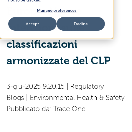
Europa: Nuove
Manage preferences
Access Your Solution
Accept
Decline
intenzioni sulle
classificazioni
Sear
Search
armonizzate del CLP
(press
Contact Us
Italiano
to
select
a
3-giu-2025 9.20.15
|
Regulatory
|
page
language)
Blogs
|
Environmental Health & Safety
Pubblicato da:
Trace One