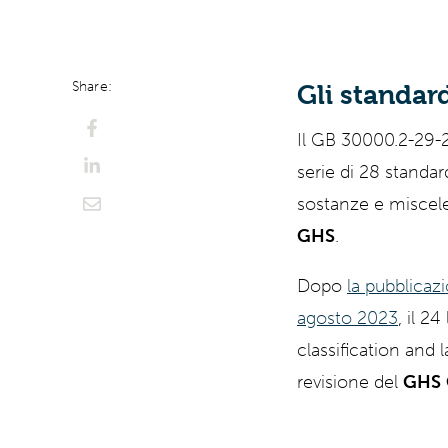
ChatGPT
Perplexi
Share:
Gli standar
Il GB 30000.2-29-
serie di 28 standard
sostanze e miscele
GHS
.
Dopo
la pubblicaz
agosto 2023
, il 2
classification and 
revisione del
GHS