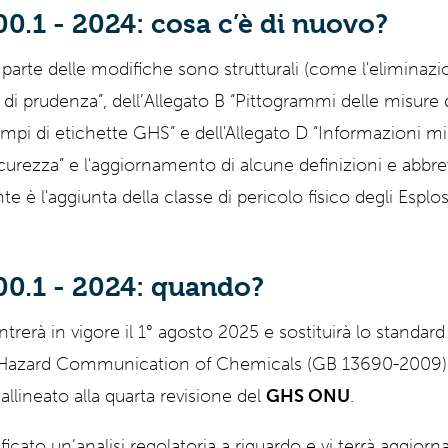
.1 - 2024: cosa c’è di nuovo?
parte delle modifiche sono strutturali (come l'eliminazio
 di prudenza”, dell’Allegato B “Pittogrammi delle misure 
empi di etichette GHS” e dell'Allegato D “Informazioni m
icurezza” e l'aggiornamento di alcune definizioni e abbrev
te è l'aggiunta della classe di pericolo fisico degli Esplosi
0.1 - 2024: quando?
rerà in vigore il 1° agosto 2025 e sostituirà lo standard
d Hazard Communication of Chemicals (GB 13690-2009)”
lineato alla quarta revisione del
GHS ONU
.
ficato un’analisi regolatoria a riguardo e vi terrà aggiorna