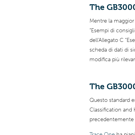
The GB30000
Mentre la maggior 
“Esempi di consigli
dell'Allegato C “Es
scheda di dati di s
modifica più rilevan
The GB3000
Questo standard ent
Classification an
precedentemente al
Trace One
ha piani