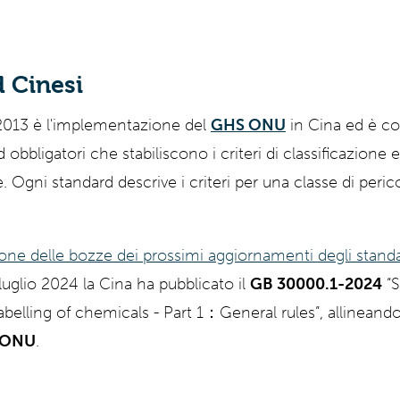
ty
Gemini
AI
Grok
Claude
Mode
d Cinesi
2013 è l'implementazione del
GHS ONU
in Cina ed è c
 obbligatori che stabiliscono i criteri di classificazione 
.
Ogni standard descrive i criteri per una classe di peric
ione delle bozze dei prossimi aggiornamenti degli standar
4 luglio 2024 la Cina ha pubblicato il
GB 30000.1-2024
“S
labelling of chemicals - Part 1：General rules”, allineandol
ONU
.