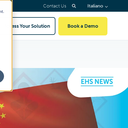
(press
Contact Us
Italiano
to
nt.
select
a
Access Your Solution
Book a Demo
page
language)