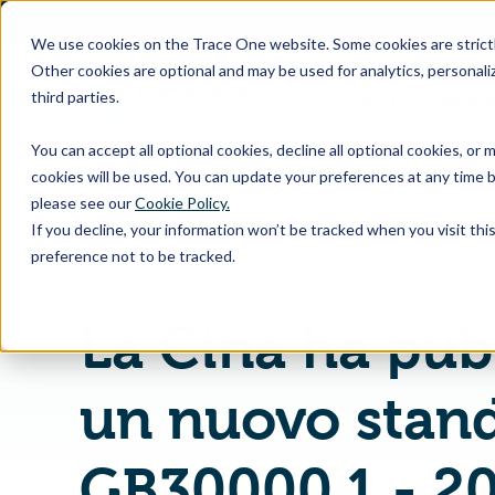
SKIP
TO
CONTENT
We use cookies on the Trace One website. Some cookies are strictly
Other cookies are optional and may be used for analytics, personaliz
third parties.
Products & Feature
You can accept all optional cookies, decline all optional cookies, or
cookies will be used. You can update your preferences at any time b
please see our
Cookie Policy.
If you decline, your information won’t be tracked when you visit th
Pagina iniziale
EHS Blog EN
preference not to be tracked.
La Cina ha pub
un nuovo stan
GB30000.1 - 2