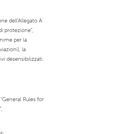
ne dell'Allegato A
di protezione”,
inime per la
iazioni), la
vi desensibilizzati.
 “General Rules for
,
ti.