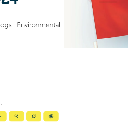
logs
|
Environmental
:
ize
Summarize
Summarize
Summarize
Summarize
with
with
with
with