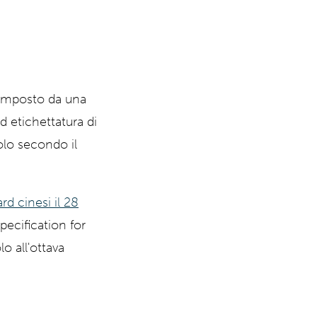
omposto da una
ed etichettatura di
olo secondo il
d cinesi il 28
pecification for
o all'ottava