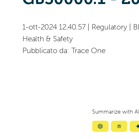
1-ott-2024 12.40.57
|
Regulatory
|
B
Health & Safety
Pubblicato da:
Trace One
Summarize with AI
Summarize
Summar
with
with