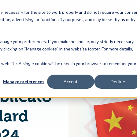
 necessary for the site to work properly and do not require your conse
ation, advertising, or functionality purposes, and may be set by us or by
s
Industries
Resources
About Us
Contact Us
Toggle
Toggle
Toggle
Toggle
children
children
children
children
 manage your preferences. If you make no choice, only strictly necessary
for
for
for
for
y clicking on “Manage cookies” in the website footer. For more details,
Products
Industries
Resources
About
&
Us
is website. A single cookie will be used in your browser to remember your
La Cina ha pubblicato un nuovo standard GB30000.1 - 2024
Features
Manage preferences
Accept
Decline
blicato
dard
024